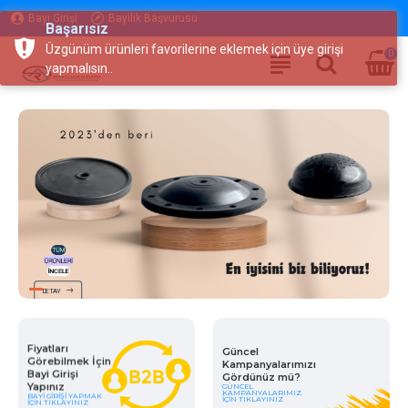
Bayi Girişi
Bayilik Başvurusu
Başarısız
Üzgünüm ürünleri favorilerine eklemek için üye girişi
0
yapmalısın..
DETAY
Fiyatları
Güncel
Görebilmek İçin
Kampanyalarımızı
Bayi Girişi
Gördünüz mü?
Yapınız
GÜNCEL
KAMPANYALARIMIZ
BAYI GIRIŞI YAPMAK
İÇIN TIKLAYINIZ
İÇIN TIKLAYINIZ