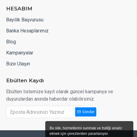
HESABIM
Bayilik Başvurusu
Banka Hesaplarımız
Blog
Kampanyalar
Bize Ulaşın
Ebülten Kaydı
Ebülten listemize kayıt olarak güncel kampanya ve
duyurulardan anında haberdar olabilirsiniz.
Gönder
Bu site, hizmetlerini sunmak ve trafiği analiz
etmek için çerezlerden yararlanıyor.