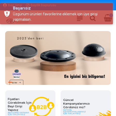
Bayi Girişi
Bayilik Başvurusu
Başarısız
Üzgünüm ürünleri favorilerine eklemek için üye girişi
0
yapmalısın..
DETAY
Fiyatları
Güncel
Görebilmek İçin
Kampanyalarımızı
Bayi Girişi
Gördünüz mü?
Yapınız
GÜNCEL
KAMPANYALARIMIZ
BAYI GIRIŞI YAPMAK
İÇIN TIKLAYINIZ
İÇIN TIKLAYINIZ