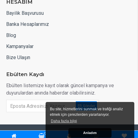
HESABIM
Bayilik Başvurusu
Banka Hesaplarımız
Blog
Kampanyalar
Bize Ulaşın
Ebülten Kaydı
Ebülten listemize kayıt olarak güncel kampanya ve
duyurulardan anında haberdar olabilirsiniz.
Gönder
Bu site, hizmetlerini sunmak ve trafiği analiz
etmek için çerezlerden yararlanıyor.
Daha fazla bilgi
Anladım
AKRIN KAUCUK @ Copyright Tüm Hakkı Saklıdır |
0