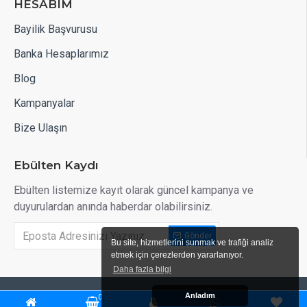
HESABIM
Bayilik Başvurusu
Banka Hesaplarımız
Blog
Kampanyalar
Bize Ulaşın
Ebülten Kaydı
Ebülten listemize kayıt olarak güncel kampanya ve
duyurulardan anında haberdar olabilirsiniz.
Gönder
Bu site, hizmetlerini sunmak ve trafiği analiz
etmek için çerezlerden yararlanıyor.
Daha fazla bilgi
Anladım
AKRIN KAUCUK @ Copyright Tüm Hakkı Saklıdır |
0